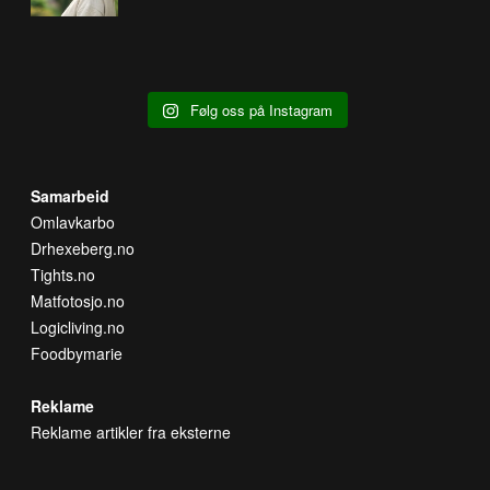
Følg oss på Instagram
Samarbeid
Omlavkarbo
Drhexeberg.no
Tights.no
Matfotosjo.no
Logicliving.no
Foodbymarie
Reklame
Reklame artikler fra eksterne