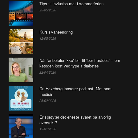
Tips til lavkarbo mat i sommerferien
23/05/2026
Kurs i vaneendring
12/05/2026
Når “anbefaler ikke” blir til “bør frarådes” – om
ketogen kost ved type 1 diabetes
22/04/2026
Dr. Hexeberg lanserer podkast: Mat som
medisin
26/02/2026
Er sprøyter det eneste svaret på alvorlig
overvekt?
19/01/2026