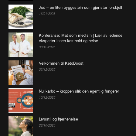
Jod – en liten byggestein som gjør stor forskjell
16/01/2026
Konferanse: Mat som medisin | Lær av ledende
eksperter innen kosthold og helse
30/12/2025
Velkommen til KetoBoost
23/12/2025
Nullkarbo – kroppen slik den egentlig fungerer
10/12/2025
Livsstil og hjernehelse
28/10/2025