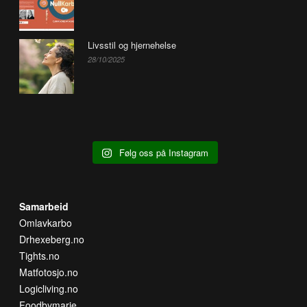
Livsstil og hjernehelse
28/10/2025
Følg oss på Instagram
Samarbeid
Omlavkarbo
Drhexeberg.no
Tights.no
Matfotosjo.no
Logicliving.no
Foodbymarie