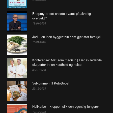
26/02/2026
Er sprøyter det eneste svaret på alvorlig
overvekt?
19/01/2026
Jod – en liten byggestein som gjør stor forskjell
16/01/2026
Konferanse: Mat som medisin | Lær av ledende
eksperter innen kosthold og helse
30/12/2025
Velkommen til KetoBoost
23/12/2025
Nullkarbo – kroppen slik den egentlig fungerer
10/12/2025