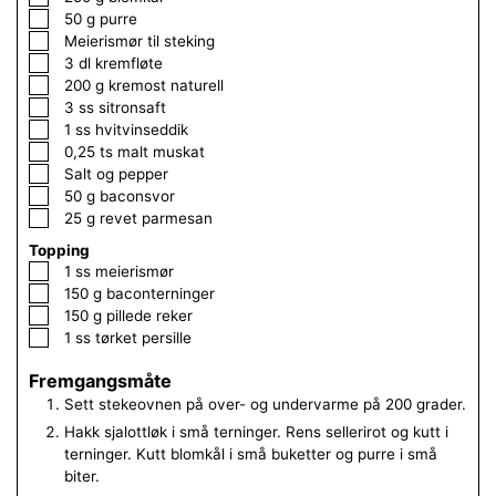
▢
50
g
purre
▢
Meierismør til steking
▢
3
dl
kremfløte
▢
200
g
kremost naturell
▢
3
ss
sitronsaft
▢
1
ss
hvitvinseddik
▢
0,25
ts
malt muskat
▢
Salt og pepper
▢
50
g
baconsvor
▢
25
g
revet parmesan
Topping
▢
1
ss
meierismør
▢
150
g
baconterninger
▢
150
g
pillede reker
▢
1
ss
tørket persille
Fremgangsmåte
Sett stekeovnen på over- og undervarme på 200 grader.
Hakk sjalottløk i små terninger. Rens sellerirot og kutt i
terninger. Kutt blomkål i små buketter og purre i små
biter.