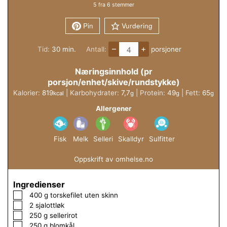
5
fra
6
stemmer
Pin
Vurdering
–
+
minutter
Tid:
30
min.
Antall:
porsjoner
Næringsinnhold (pr
porsjon/enhet/skive/rundstykke)
Kalorier:
819
|
Karbohydrater:
7,7
|
Protein:
49
|
Fett:
65
kcal
g
g
g
Allergener
Fisk
Melk
Selleri
Skalldyr
Sulfitter
Oppskrift av omhelse.no
Ingredienser
▢
400
g
torskefilet uten skinn
▢
2
sjalottløk
▢
250
g
sellerirot
▢
250
g
blomkål