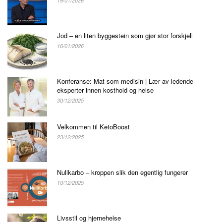
19/01/2026
Jod – en liten byggestein som gjør stor forskjell
16/01/2026
Konferanse: Mat som medisin | Lær av ledende
eksperter innen kosthold og helse
30/12/2025
Velkommen til KetoBoost
23/12/2025
Nullkarbo – kroppen slik den egentlig fungerer
10/12/2025
Livsstil og hjernehelse