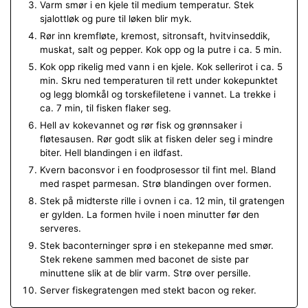
Varm smør i en kjele til medium temperatur. Stek
sjalottløk og pure til løken blir myk.
Rør inn kremfløte, kremost, sitronsaft, hvitvinseddik,
muskat, salt og pepper. Kok opp og la putre i ca. 5 min.
Kok opp rikelig med vann i en kjele. Kok sellerirot i ca. 5
min. Skru ned temperaturen til rett under kokepunktet
og legg blomkål og torskefiletene i vannet. La trekke i
ca. 7 min, til fisken flaker seg.
Hell av kokevannet og rør fisk og grønnsaker i
fløtesausen. Rør godt slik at fisken deler seg i mindre
biter. Hell blandingen i en ildfast.
Kvern baconsvor i en foodprosessor til fint mel. Bland
med raspet parmesan. Strø blandingen over formen.
Stek på midterste rille i ovnen i ca. 12 min, til gratengen
er gylden. La formen hvile i noen minutter før den
serveres.
Stek baconterninger sprø i en stekepanne med smør.
Stek rekene sammen med baconet de siste par
minuttene slik at de blir varm. Strø over persille.
Server fiskegratengen med stekt bacon og reker.