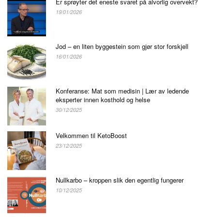
Er sprøyter det eneste svaret på alvorlig overvekt?
19/01/2026
Jod – en liten byggestein som gjør stor forskjell
16/01/2026
Konferanse: Mat som medisin | Lær av ledende
eksperter innen kosthold og helse
30/12/2025
Velkommen til KetoBoost
23/12/2025
Nullkarbo – kroppen slik den egentlig fungerer
10/12/2025