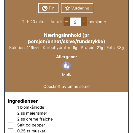
Pin
Vurdering
–
+
minutter
Tid:
20
min.
Antall:
porsjoner
Næringsinnhold (pr
porsjon/enhet/skive/rundstykke)
Kalorier:
416
|
Karbohydrater:
6
|
Protein:
21
|
Fett:
33
kcal
g
g
g
Allergener
Melk
Oppskrift av omhelse.no
Ingredienser
▢
1
blomkålhode
▢
2
ss
meierismør
▢
2
ss
creme fraiche
▢
Salt og pepper
▢
0,25
ts
muskat