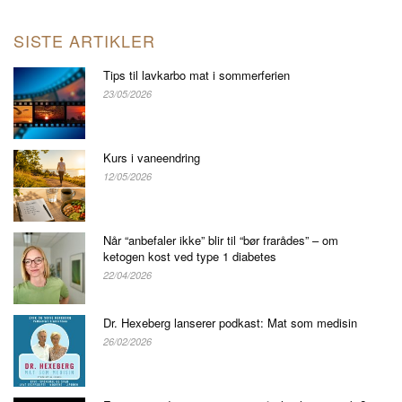
SISTE ARTIKLER
Tips til lavkarbo mat i sommerferien
23/05/2026
Kurs i vaneendring
12/05/2026
Når “anbefaler ikke” blir til “bør frarådes” – om
ketogen kost ved type 1 diabetes
22/04/2026
Dr. Hexeberg lanserer podkast: Mat som medisin
26/02/2026