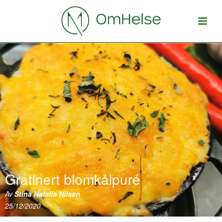
Gratinert blomkålpuré
Av
Stina Natalia Nilsen
25/12/2020