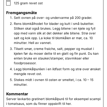
▢
125
gram
revet ost
Fremgangsmåte
Sett ovnen på over- og undervarme på 200 grader.
Rens blomkålhodet for blader og kutt i små buketter.
Stilken skal også brukes. Legg bitene i en kjele og fyll
opp med vann slik at det dekker alle bitene. Strø over
salt og kok opp. La koke til blomkålen er mør, ca. 10
minutter. Hell av vannet.
Tilsett smør, creme fraiche, salt, pepper og muskat i
kjelen før du moser dette til en glatt og fin puré. Du kan
enten bruke en stauker/stamper, stavmikser eller
foodprosessor.
Legg blomkålpuréen i en ildfast form og strø over ønsket
mengde revet ost.
Stekes midt i ovnen til osten er smeltet, i ca. 10 – 15
minutter.
Kommentar
Server lavkarbo gratinert blomkålpuré til for eksempel scampi
i tomatsaus, som du finner oppskrift til her.