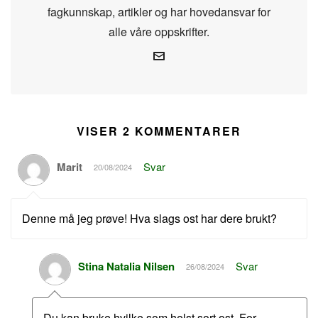
fagkunnskap, artikler og har hovedansvar for
alle våre oppskrifter.
VISER 2 KOMMENTARER
Marit
Svar
20/08/2024
Denne må jeg prøve! Hva slags ost har dere brukt?
Stina Natalia Nilsen
Svar
26/08/2024
Du kan bruke hvilke som helst sort ost. For