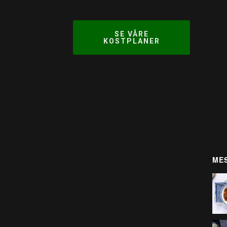
SE VÅRE
KOSTPLANER
MES