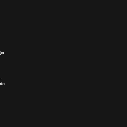
jør
r
rter