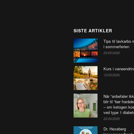
SISTE ARTIKLER
Tips til lavkarbo 
i sommerferien
23/05/2026
Kurs i vaneendrin
12/05/2026
Når “anbefaler ikk
blir til “bør fraråd
– om ketogen kos
ved type 1 diabet
22/04/2026
Dr. Hexeberg