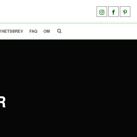
YHETSBREV
FAQ
OM
R