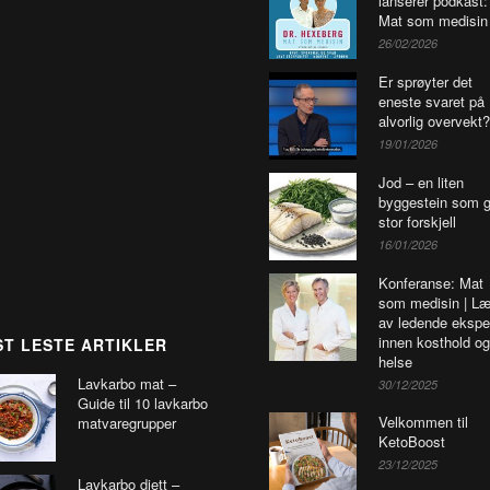
lanserer podkast:
Mat som medisin
26/02/2026
Er sprøyter det
eneste svaret på
alvorlig overvekt?
19/01/2026
Jod – en liten
byggestein som g
stor forskjell
16/01/2026
Konferanse: Mat
som medisin | Læ
av ledende ekspe
innen kosthold og
T LESTE ARTIKLER
helse
Lavkarbo mat –
30/12/2025
Guide til 10 lavkarbo
Velkommen til
matvaregrupper
KetoBoost
23/12/2025
Lavkarbo diett –