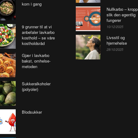
kom i gang
Nullkarbo – krop
slik den egentlig
fungerer
9 grunner til at vi
10/12/2025
anbefaler lavkarbo
Livsstil og
kosthold – se våre
hjernehelse
kostholdsråd
28/10/2025
Gjær i lavkarbo
bakst, omhelse-
metoden
Sukkeralkoholer
(polyoler)
Blodsukker