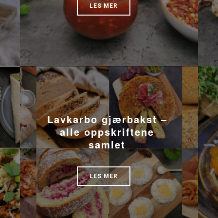
LES MER
Lavkarbo gjærbakst –
alle oppskriftene
samlet
LES MER