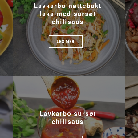
Lavkarbo nøttebakt
laks med sursøt
chilisaus
LES MER
Lavkarbo sursøt
chilisaus