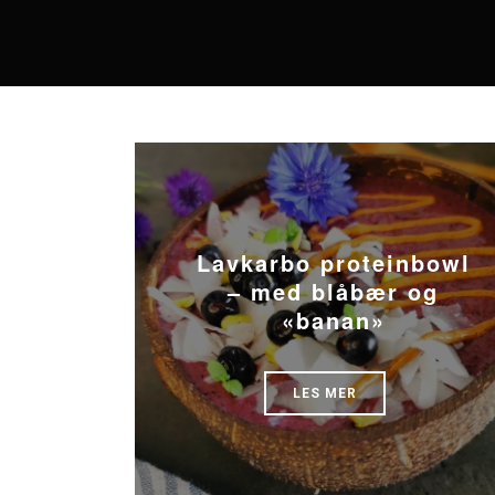
Lavkarbo proteinbowl
– med blåbær og
«banan»
LES MER