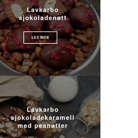
Lavkarbo
sjokoladenøtt
LES MER
Lavkarbo
sjokoladekaramell
med peanøtter