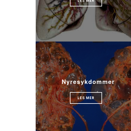
LES MER
Nyresykdommer
LES MER