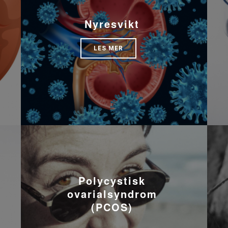
Nyresvikt
LES MER
Polycystisk
ovarialsyndrom
(PCOS)