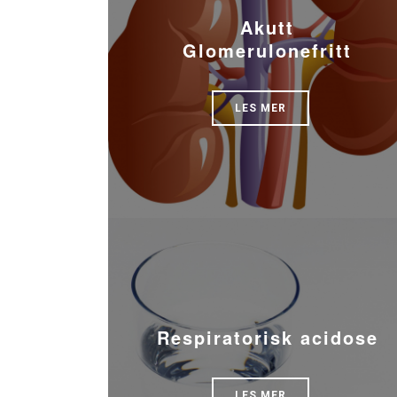
Akutt
Glomerulonefritt
LES MER
Respiratorisk acidose
LES MER