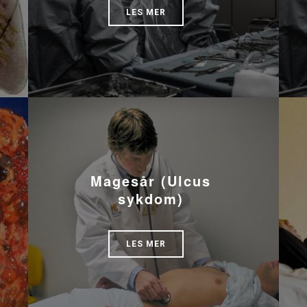
LES MER
Magesår (Ulcus
sykdom)
LES MER