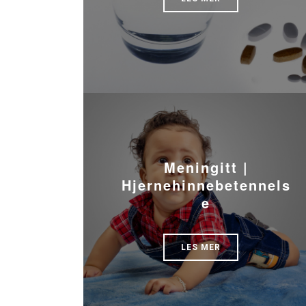
Meningitt |
Hjernehinnebetennels
e
LES MER