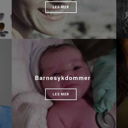
LES MER
Barnesykdommer
LES MER