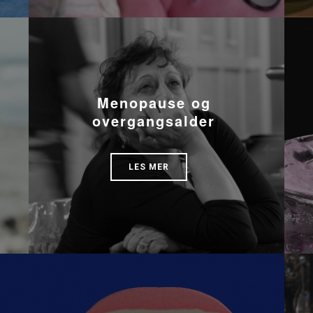
Menopause og
overgangsalder
LES MER