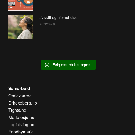
Livsstil og hjernehelse
28/10/2025
Følg oss på Instagram
Samarbeid
Omlavkarbo
Drhexeberg.no
Tights.no
Matfotosjo.no
Logicliving.no
Foodbymarie