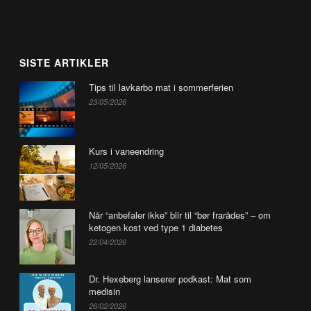
SISTE ARTIKLER
Tips til lavkarbo mat i sommerferien
23/05/2026
Kurs i vaneendring
12/05/2026
Når “anbefaler ikke” blir til “bør frarådes” – om
ketogen kost ved type 1 diabetes
22/04/2026
Dr. Hexeberg lanserer podkast: Mat som
medisin
26/02/2026