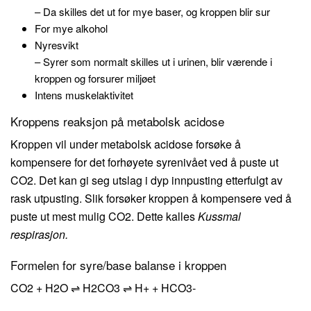
– Da skilles det ut for mye baser, og kroppen blir sur
For mye alkohol
Nyresvikt
– Syrer som normalt skilles ut i urinen, blir værende i
kroppen og forsurer miljøet
Intens muskelaktivitet
Kroppens reaksjon på metabolsk acidose
Kroppen vil under metabolsk acidose forsøke å
kompensere for det forhøyete syrenivået ved å puste ut
CO2. Det kan gi seg utslag i dyp innpusting etterfulgt av
rask utpusting. Slik forsøker kroppen å kompensere ved å
puste ut mest mulig CO2. Dette kalles
Kussmal
respirasjon.
Formelen for syre/base balanse i kroppen
CO2 + H2O ⇌ H2CO3 ⇌ H+ + HCO3-