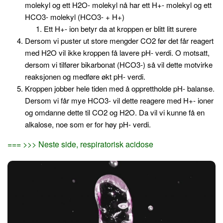
molekyl og ett H2O- molekyl nå har ett H+- molekyl og ett
HCO3- molekyl (HCO3- + H+)
Ett H+- ion betyr da at kroppen er blitt litt surere
Dersom vi puster ut store mengder CO2 før det får reagert
med H2O vil ikke kroppen få lavere pH- verdi. O motsatt,
dersom vi tilfører bikarbonat (HCO3-) så vil dette motvirke
reaksjonen og medføre økt pH- verdi.
Kroppen jobber hele tiden med å opprettholde pH- balanse.
Dersom vi får mye HCO3- vil dette reagere med H+- ioner
og omdanne dette til CO2 og H2O. Da vil vi kunne få en
alkalose, noe som er for høy pH- verdi.
=== >>> Neste side, respiratorisk acidose