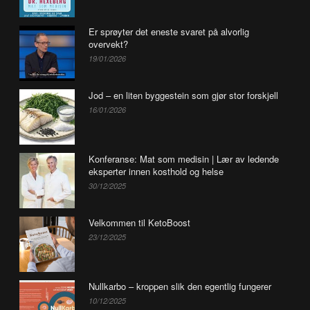
Er sprøyter det eneste svaret på alvorlig
overvekt?
19/01/2026
Jod – en liten byggestein som gjør stor forskjell
16/01/2026
Konferanse: Mat som medisin | Lær av ledende
eksperter innen kosthold og helse
30/12/2025
Velkommen til KetoBoost
23/12/2025
Nullkarbo – kroppen slik den egentlig fungerer
10/12/2025