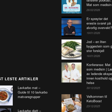
lanserer podkast:
Mat som medisin
26/02/2026
Er sprøyter det
eneste svaret på
alvorlig overvekt?
19/01/2026
Jod – en liten
byggestein som g
stor forskjell
16/01/2026
Konferanse: Mat
som medisin | Læ
av ledende ekspe
innen kosthold og
T LESTE ARTIKLER
helse
Lavkarbo mat –
30/12/2025
Guide til 10 lavkarbo
Velkommen til
matvaregrupper
KetoBoost
23/12/2025
Lavkarbo diett –