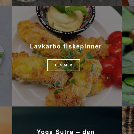
Lavkarbo fiskepinner
LES MER
Yoga Sutra – den