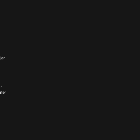
jør
r
rter