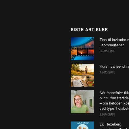
SISTE ARTIKLER
Tips til lavkarbo 
i sommerferien
23/05/2026
Kurs i vaneendrin
12/05/2026
Når “anbefaler ikk
blir til “bør fraråd
– om ketogen kos
ved type 1 diabet
22/04/2026
Dr. Hexeberg