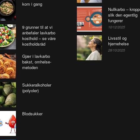
kom i gang
Nullkarbo – krop
slik den egentlig
fungerer
9 grunner til at vi
10/12/2025
anbefaler lavkarbo
Livsstil og
kosthold – se våre
hjernehelse
kostholdsråd
28/10/2025
Gjær i lavkarbo
bakst, omhelse-
metoden
Sukkeralkoholer
(polyoler)
Blodsukker