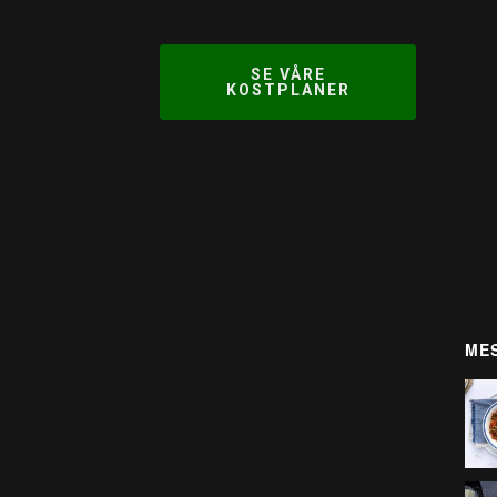
SE VÅRE
KOSTPLANER
MES