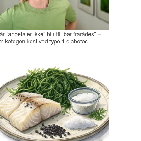
år “anbefaler ikke” blir til “bør frarådes” –
m ketogen kost ved type 1 diabetes