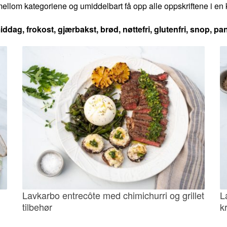
ellom kategoriene og umiddelbart få opp alle oppskriftene i en 
iddag, frokost, gjærbakst, brød, nøttefri, glutenfri, snop, p
Lavkarbo entrecôte med chimichurri og grillet
L
tilbehør
k