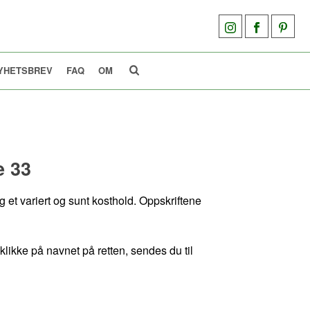
YHETSBREV
FAQ
OM
e 33
 et variert og sunt kosthold. Oppskriftene
klikke på navnet på retten, sendes du til