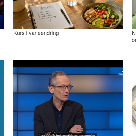
Kurs i vaneendring
N
o