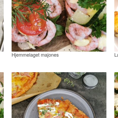
Hjemmelaget majones
L