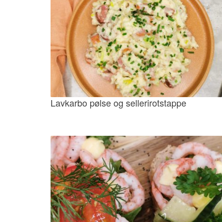
Lavkarbo pølse og sellerirotstappe