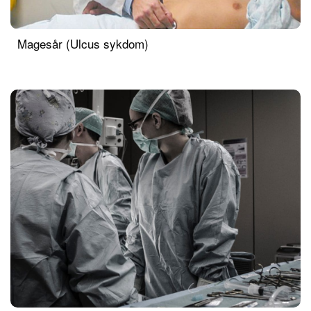
Magesår (Ulcus sykdom)