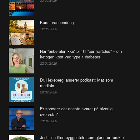
23/05/2026
Kurs i vaneendring
12/05/2026
Når “anbefaler ikke” blir til “bør frarådes” – om
ketogen kost ved type 1 diabetes
22/04/2026
Dr. Hexeberg lanserer podkast: Mat som
medisin
26/02/2026
Er sprøyter det eneste svaret på alvorlig
overvekt?
19/01/2026
Jod – en liten byggestein som gjør stor forskjell