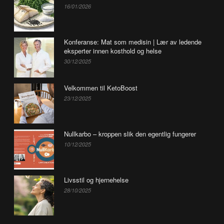
16/01/2026
Konferanse: Mat som medisin | Lær av ledende
eksperter innen kosthold og helse
30/12/2025
Velkommen til KetoBoost
23/12/2025
Nullkarbo – kroppen slik den egentlig fungerer
10/12/2025
Livsstil og hjernehelse
28/10/2025