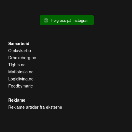
Følg oss på Instagram
Samarbeid
Omlavkarbo
Drhexeberg.no
Tights.no
Matfotosjo.no
Logicliving.no
Foodbymarie
Reklame
Reklame artikler fra eksterne