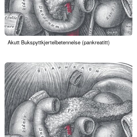
Akutt Bukspyttkjertelbetennelse (pankreatitt)