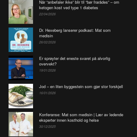
Når “anbefaler ikke” blir til “bør frarådes” – om
ketogen kost ved type 1 diabetes
22/04/2026
Dr. Hexeberg lanserer podkast: Mat som
medisin
26/02/2026
Er sprøyter det eneste svaret på alvorlig
overvekt?
19/01/2026
Jod – en liten byggestein som gjør stor forskjell
16/01/2026
Konferanse: Mat som medisin | Lær av ledende
eksperter innen kosthold og helse
30/12/2025