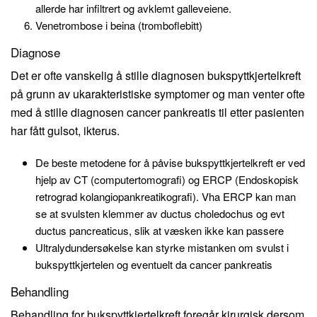
allerde har infiltrert og avklemt galleveiene.
Venetrombose i beina (tromboflebitt)
Diagnose
Det er ofte vanskelig å stille diagnosen bukspyttkjertelkreft
på grunn av ukarakteristiske symptomer og man venter ofte
med å stille diagnosen cancer pankreatis til etter pasienten
har fått gulsot, ikterus.
De beste metodene for å påvise bukspyttkjertelkreft er ved
hjelp av CT (computertomografi) og ERCP (Endoskopisk
retrograd kolangiopankreatikografi). Vha ERCP kan man
se at svulsten klemmer av ductus choledochus og evt
ductus pancreaticus, slik at væsken ikke kan passere
Ultralydundersøkelse kan styrke mistanken om svulst i
bukspyttkjertelen og eventuelt da cancer pankreatis
Behandling
Behandling for bukspyttkjertelkreft foregår kirurgisk dersom