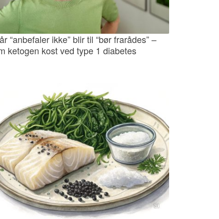
år “anbefaler ikke” blir til “bør frarådes” –
m ketogen kost ved type 1 diabetes