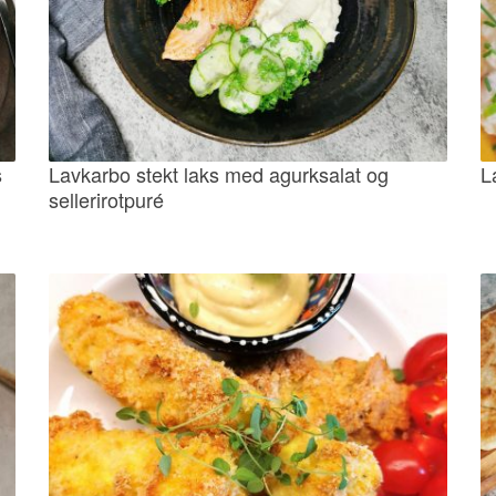
s
Lavkarbo stekt laks med agurksalat og
L
sellerirotpuré