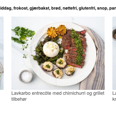
iddag, frokost, gjærbakst, brød, nøttefri, glutenfri, snop, p
Lavkarbo entrecôte med chimichurri og grillet
L
tilbehør
k