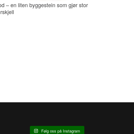
od – en liten byggestein som gjør stor
rskjell
Følg oss på Instagram