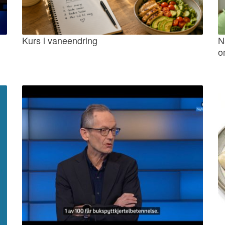
Kurs i vaneendring
N
o