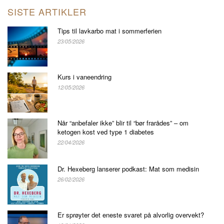
SISTE ARTIKLER
Tips til lavkarbo mat i sommerferien
23/05/2026
Kurs i vaneendring
12/05/2026
Når “anbefaler ikke” blir til “bør frarådes” – om
ketogen kost ved type 1 diabetes
22/04/2026
Dr. Hexeberg lanserer podkast: Mat som medisin
26/02/2026
Er sprøyter det eneste svaret på alvorlig overvekt?