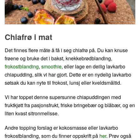
Chiafrø i mat
Det finnes flere måte å få i seg chiafrø på. Du kan knuse
frøene og bruke det i bakst, knekkebrødblanding,
frokostblanding
,
smoothie
, eller lage en deilig lavkarbo
chiapudding, slik vi har gjort. Dette er en nydelig lavkarbo
søtsak du kan nyte til frokost, lunsj eller kveldsmåltid.
Vi har toppet denne supersunne chiapuddingen med
fruktkjøtt fra pasjonsfrukt, friske bringebær og blåbær, og en
liten kvast sitronmelisse.
Andre topping forslag er kokosmasse eller lavkarbo
frokostblanding, som du finner oppskrift på
her
. Prøv også