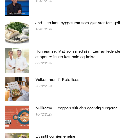
19/01/2026
Jod – en liten byggestein som gjør stor forskjell
16/01/2026
Konferanse: Mat som medisin | Lær av ledende
eksperter innen kosthold og helse
30/12/2025
Velkommen til KetoBoost
23/12/2025
Nullkarbo – kroppen slik den egentlig fungerer
10/12/2025
Livsstil og hjernehelse