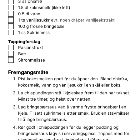
▢
3
ss
chiafrø
▢
1.5
dl
kokosmelk (ikke lett)
▢
0.5
dl
vann
▢
1
ts
vaniljesukkr
evt. noen dråper vaniljeekstrakt
▢
100
g
frosne bringebær
▢
1
ss
Sukrinmelis
Toppingforslag
▢
Pasjonsfrukt
▢
Bær
▢
Sitronmelisse
Fremgangsmåte
Rist kokosmelken godt før du åpner den. Bland chiafrø,
kokosmelk, vann og vaniljesukkr i en skål eller boks.
La chiapuddingen stå i kjøleskap frem til den har tyknet.
Minst tre timer, og helst over natten.
Lag bringebærsaus ved å varme fryste bringebær i en
kjele. Tilsett sukrinmelis etter smak. Bruk en stavmikser
til å lage bringebærsaus.
Rør godt i chiapuddingen før du legger pudding og
bringebærsaus lagvis i serveringsglass. Toppes med for
eksempel pasjonsfrukt, bringebær, blåbær og