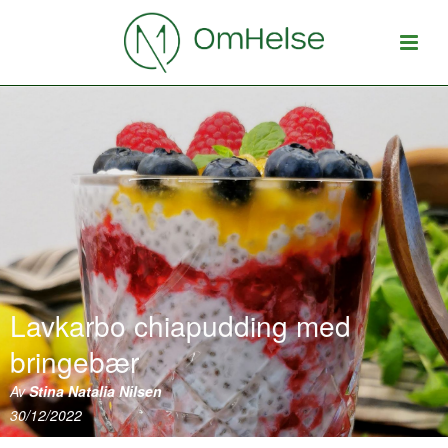
Lavkarbo chiapudding med
bringebær
Av
Stina Natalia Nilsen
30/12/2022