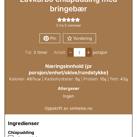
bringebær
5
fra
5
stemmer
Pin
Vurdering
–
+
timer
Tid:
3
timer
Antall:
porsjon
Næringsinnhold (pr
porsjon/enhet/skive/rundstykke)
Kalorier:
487
|
Karbohydrater:
6
|
Protein:
10
|
Fett:
43
kcal
g
g
g
Allergener
Ingen
Oppskrift av omhelse.no
Ingredienser
Chiapudding