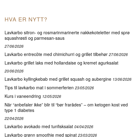
HVA ER NYTT?
Lavkarbo sitron- og rosmarinmarinerte nakkekoteletter med sprø
squashrøsti og parmesan-saus
27/06/2026
Lavkarbo entrecôte med chimichurri og grillet tilbehør
27/06/2026
Lavkarbo grillet laks med hollandaise og kremet agurksalat
20/06/2026
Lavkarbo kyllingkebab med grillet squash og aubergine
13/06/2026
Tips til lavkarbo mat i sommerferien
23/05/2026
Kurs i vaneendring
12/05/2026
Når “anbefaler ikke” blir til “bør frarådes” – om ketogen kost ved
type 1 diabetes
22/04/2026
Lavkarbo avokado med tunfisksalat
04/04/2026
Lavkarbo grønn smoothie med spinat
23/03/2026