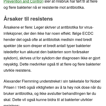
Prevention and Control)
sier at misbruk har ført til at flere
og flere bakterier nå er resistente mot antibiotika.
Årsaker til resistens
Årsakene er flere: Leger skriver ut antibiotika for virus-
infeksjoner, der den ikke har noen effekt. Ifølge ECDC
hender det også ofte at antibiotisk medisin med bredt
spekter (de som dreper et bredt antall typer bakterier
istedetfor kun akkurat den bakterien som forårsaker
sykdom), skrives ut for sykdom der diagnosen ikke er gjort
nøyaktig. Dette medvirker også til at flere og flere bakterier
utvikle resistens.
Alexander Flemming understreket i sin takketale for Nobel
Prisen i 1945 også viktigheten av å ta høy nok dose når du
bruker antibiotika, og ikke avslutter behandlingen før du
skal. Dette vil også kunne bidra til at bakterier utvikler
resistens: