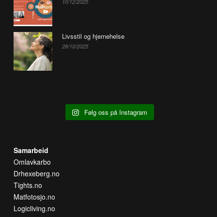
10/12/2025
Livsstil og hjernehelse
28/10/2025
Følg oss på Instagram
Samarbeid
Omlavkarbo
Drhexeberg.no
Tights.no
Matfotosjo.no
Logicliving.no