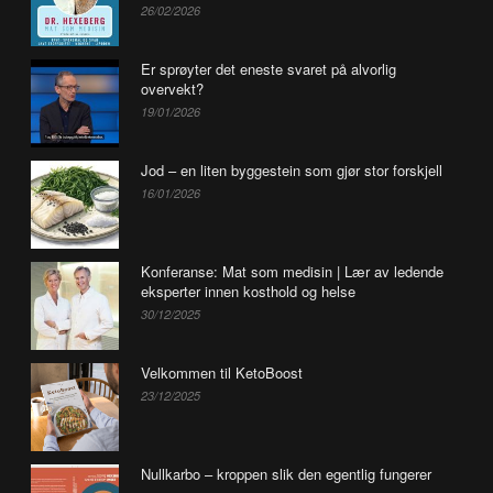
26/02/2026
Er sprøyter det eneste svaret på alvorlig
overvekt?
19/01/2026
Jod – en liten byggestein som gjør stor forskjell
16/01/2026
Konferanse: Mat som medisin | Lær av ledende
eksperter innen kosthold og helse
30/12/2025
Velkommen til KetoBoost
23/12/2025
Nullkarbo – kroppen slik den egentlig fungerer