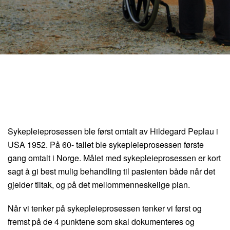
Sykepleieprosessen ble først omtalt av Hildegard Peplau i
USA 1952. På 60- tallet ble sykepleieprosessen første
gang omtalt i Norge. Målet med sykepleieprosessen er kort
sagt å gi best mulig behandling til pasienten både når det
gjelder tiltak, og på det mellommenneskelige plan.
Når vi tenker på sykepleieprosessen tenker vi først og
fremst på de 4 punktene som skal dokumenteres og