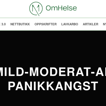
 3.0
NETTBUTIKK
OPPSKRIFTER
LAVKARBO
ARTIKLER
N
MILD-MODERAT-A
PANIKKANGST