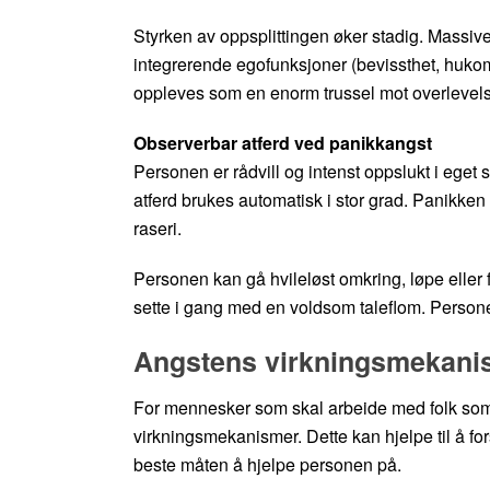
Styrken av oppsplittingen øker stadig. Massive 
integrerende egofunksjoner (bevissthet, huko
oppleves som en enorm trussel mot overlevel
Observerbar atferd ved panikkangst
Personen er rådvill og intenst oppslukt i eget se
atferd brukes automatisk i stor grad. Panikken
raseri.
Personen kan gå hvileløst omkring, løpe eller 
sette i gang med en voldsom taleflom. Personen
Angstens virkningsmekani
For mennesker som skal arbeide med folk som 
virkningsmekanismer. Dette kan hjelpe til å f
beste måten å hjelpe personen på.