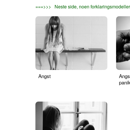
===>>> Neste side, noen forklaringsmodeller
Angst
Angst
pani