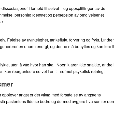
dissosiasjoner i forhold til selvet – og oppsplittingen av de
mmelse, personlig identitet og persepsjon av omgivelsene)
se.
lv. Følelse av uvirkelighet, tankeflukt, forvirring og frykt. Lindr
 genererer en enorm energi, og denne må benyttes og kan føre ti
flykte, uten å vite hvor han skal. Noen klarer ikke snakke, andre
 kan reorganisere selvet i en tilnærmet psykotisk retning.
smer
opplever angst er det viktig med forståelse av angstens
orstå pasientens lidelse bedre og dermed avgjøre hva som er den