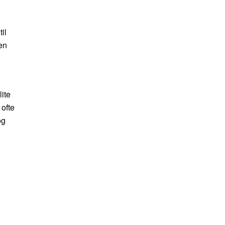
il
en
lite
 ofte
og