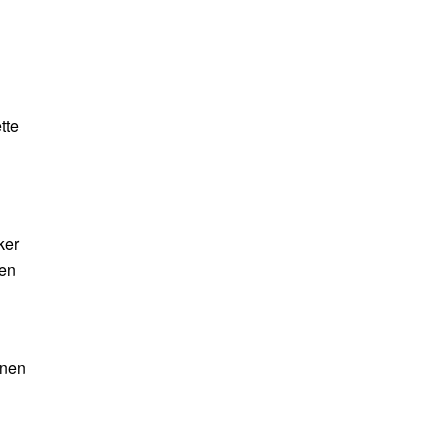
tte
ker
 en
nnen