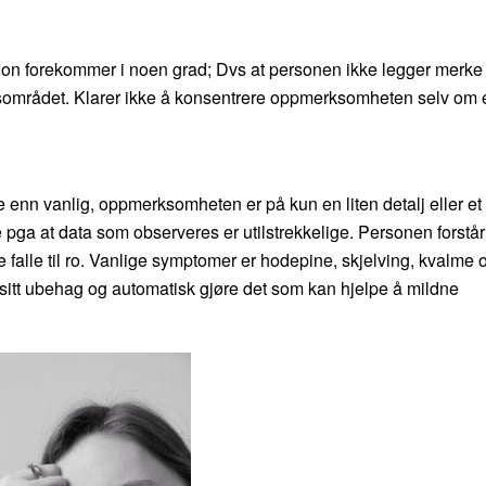
sjon forekommer i noen grad; Dvs at personen ikke legger merke t
usområdet. Klarer ikke å konsentrere oppmerksomheten selv om 
 enn vanlig, oppmerksomheten er på kun en liten detalj eller et 
 pga at data som observeres er utilstrekkelige. Personen forstår
ke falle til ro. Vanlige symptomer er hodepine, skjelving, kvalme 
sitt ubehag og automatisk gjøre det som kan hjelpe å mildne