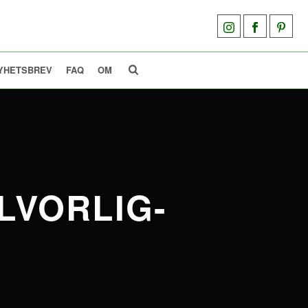
YHETSBREV
FAQ
OM
LVORLIG-