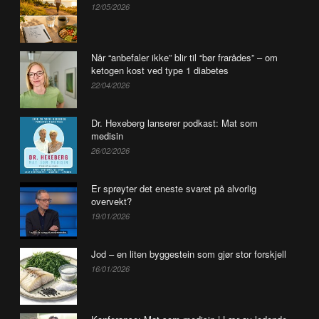
12/05/2026
Når “anbefaler ikke” blir til “bør frarådes” – om
ketogen kost ved type 1 diabetes
22/04/2026
Dr. Hexeberg lanserer podkast: Mat som
medisin
26/02/2026
Er sprøyter det eneste svaret på alvorlig
overvekt?
19/01/2026
Jod – en liten byggestein som gjør stor forskjell
16/01/2026