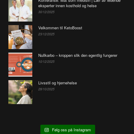
Konferanse: Mat som medisin | Lær av ledende
eksperter innen kosthold og helse
30/12/2025
Velkommen til KetoBoost
23/12/2025
Nullkarbo – kroppen slik den egentlig fungerer
10/12/2025
Livsstil og hjernehelse
28/10/2025
Følg oss på Instagram