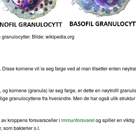
 granulocytter. Bilde: wikipedia.org
Disse kornene vil la seg farge ved at man tilsetter enten nøytra
, og kornene (granula) lar seg farge, er dette en nøytrofil granulo
llige granulocyttene fra hverandre. Men de har også ulik struktur
el av kroppens forsvarsceller i
immunforsvaret
og spiller en viktig
r
, som bakterier o.l.