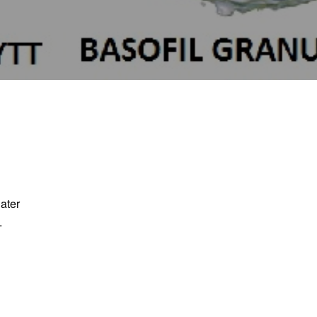
later
.