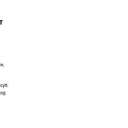
le,
cytt.
 og