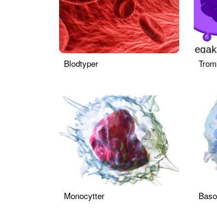
Blodtyper
Trom
Monocytter
Basof