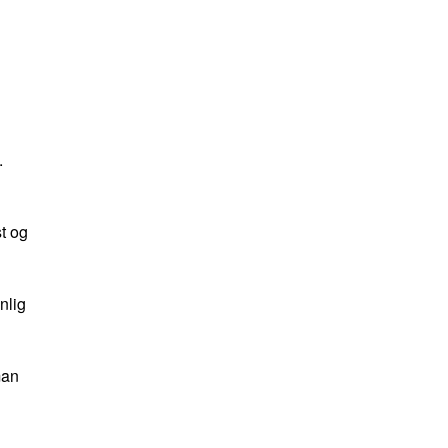
.
st og
nlig
man