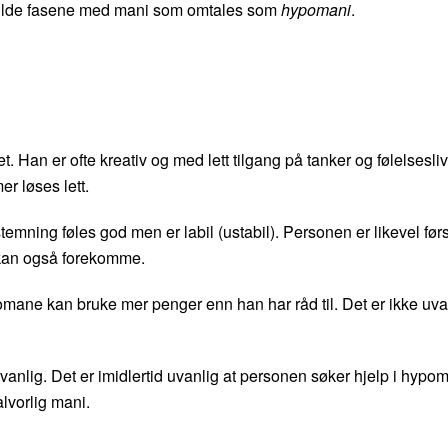
 milde fasene med mani som omtales som
hypomani
.
tet. Han er ofte kreativ og med lett tilgang på tanker og følelsesliv
er løses lett.
emning føles god men er labil (ustabil). Personen er likevel før
et kan også forekomme.
pomane kan bruke mer penger enn han har råd til. Det er ikke uva
nlig. Det er imidlertid uvanlig at personen søker hjelp i hypo
alvorlig mani.