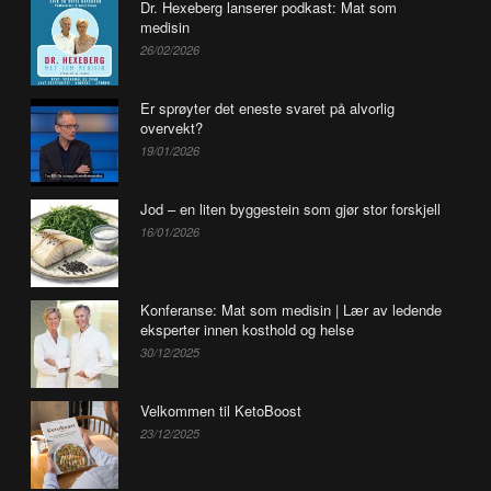
Dr. Hexeberg lanserer podkast: Mat som
medisin
26/02/2026
Er sprøyter det eneste svaret på alvorlig
overvekt?
19/01/2026
Jod – en liten byggestein som gjør stor forskjell
16/01/2026
Konferanse: Mat som medisin | Lær av ledende
eksperter innen kosthold og helse
30/12/2025
Velkommen til KetoBoost
23/12/2025