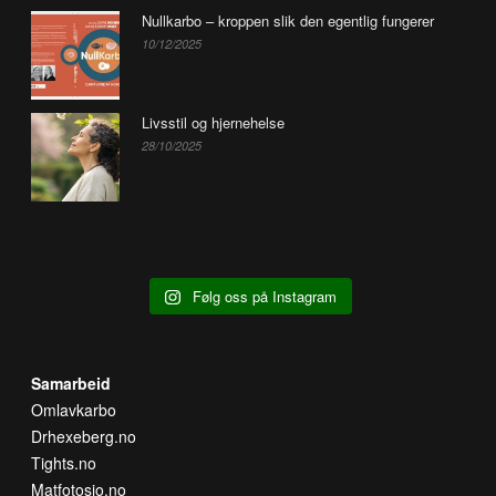
Nullkarbo – kroppen slik den egentlig fungerer
10/12/2025
Livsstil og hjernehelse
28/10/2025
Følg oss på Instagram
Samarbeid
Omlavkarbo
Drhexeberg.no
Tights.no
Matfotosjo.no