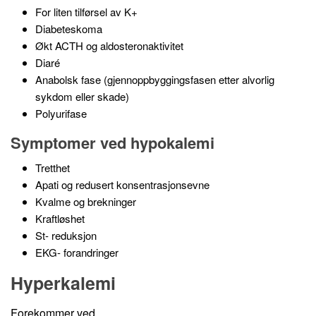
For liten tilførsel av K+
Diabeteskoma
Økt ACTH og aldosteronaktivitet
Diaré
Anabolsk fase (gjennoppbyggingsfasen etter alvorlig
sykdom eller skade)
Polyurifase
Symptomer ved hypokalemi
Tretthet
Apati og redusert konsentrasjonsevne
Kvalme og brekninger
Kraftløshet
St- reduksjon
EKG- forandringer
Hyperkalemi
Forekommer ved