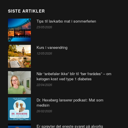
SISTE ARTIKLER
Tips til lavkarbo mat i sommerferien
23/05/2026
Kurs i vaneendring
12/05/2026
Når “anbefaler ikke” blir til “bør frarådes” – om
ketogen kost ved type 1 diabetes
22/04/2026
Dr. Hexeberg lanserer podkast: Mat som
medisin
26/02/2026
Er sprøyter det eneste svaret på alvorlig