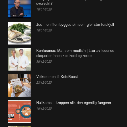
overvekt?
19/01/2026
Jod – en liten byggestein som gjør stor forskjell
16/01/2026
Konferanse: Mat som medisin | Lær av ledende
eksperter innen kosthold og helse
30/12/2025
Velkommen til KetoBoost
23/12/2025
Nullkarbo – kroppen slik den egentlig fungerer
10/12/2025