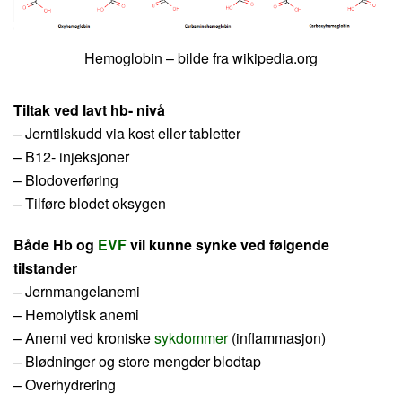
Hemoglobin – bilde fra wikipedia.org
Tiltak ved lavt hb- nivå
– Jerntilskudd via kost eller tabletter
– B12- injeksjoner
– Blodoverføring
– Tilføre blodet oksygen
Både Hb og
EVF
vil kunne synke ved følgende
tilstander
– Jernmangelanemi
– Hemolytisk anemi
– Anemi ved kroniske
sykdommer
(inflammasjon)
– Blødninger og store mengder blodtap
– Overhydrering