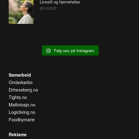
Livsstil og hjernehelse
28/10/2025
Følg oss på Instagram
Samarbeid
Omlavkarbo
Drhexeberg.no
Tights.no
Matfotosjo.no
Logicliving.no
Foodbymarie
Reklame