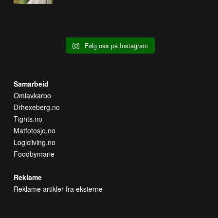
Følg oss på Instagram
Samarbeid
Omlavkarbo
Drhexeberg.no
Tights.no
Matfotosjo.no
Logicliving.no
Foodbymarie
Reklame
Reklame artikler fra eksterne