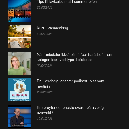
Tips til lavkarbo mat i sommerferien
23/05/2026
Kurs i vaneendring
12/05/2026
Når “anbefaler ikke” blir til “bør frarådes” – om
ketogen kost ved type 1 diabetes
22/04/2026
Dr. Hexeberg lanserer podkast: Mat som
medisin
26/02/2026
Er sprøyter det eneste svaret på alvorlig
overvekt?
19/01/2026