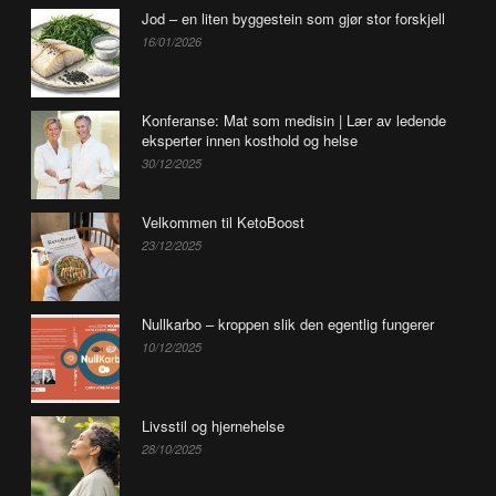
Jod – en liten byggestein som gjør stor forskjell
16/01/2026
Konferanse: Mat som medisin | Lær av ledende
eksperter innen kosthold og helse
30/12/2025
Velkommen til KetoBoost
23/12/2025
Nullkarbo – kroppen slik den egentlig fungerer
10/12/2025
Livsstil og hjernehelse
28/10/2025