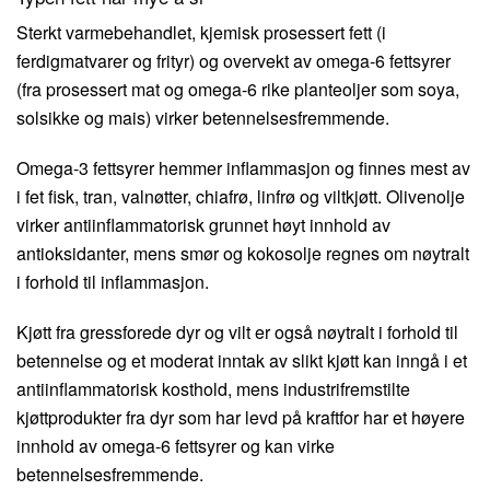
Sterkt varmebehandlet, kjemisk prosessert fett (i
ferdigmatvarer og frityr) og overvekt av omega-6 fettsyrer
(fra prosessert mat og omega-6 rike planteoljer som soya,
solsikke og mais) virker betennelsesfremmende.
Omega-3 fettsyrer hemmer inflammasjon og finnes mest av
i fet fisk, tran, valnøtter, chiafrø, linfrø og viltkjøtt. Olivenolje
virker antiinflammatorisk grunnet høyt innhold av
antioksidanter, mens smør og kokosolje regnes om nøytralt
i forhold til inflammasjon.
Kjøtt fra gressforede dyr og vilt er også nøytralt i forhold til
betennelse og et moderat inntak av slikt kjøtt kan inngå i et
antiinflammatorisk kosthold, mens industrifremstilte
kjøttprodukter fra dyr som har levd på kraftfor har et høyere
innhold av omega-6 fettsyrer og kan virke
betennelsesfremmende.