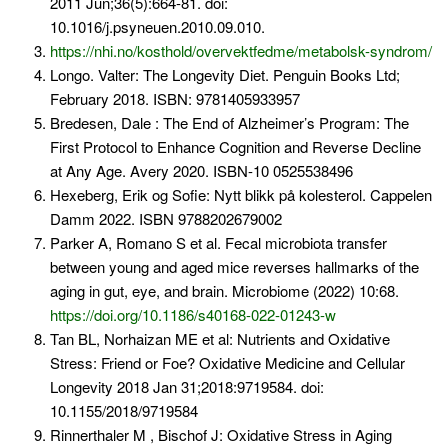
2011 Jun;36(5):664-81. doi:
10.1016/j.psyneuen.2010.09.010.
https://nhi.no/kosthold/overvektfedme/metabolsk-syndrom/
Longo. Valter: The Longevity Diet. Penguin Books Ltd;
February 2018. ISBN: 9781405933957
Bredesen, Dale : The End of Alzheimer’s Program: The
First Protocol to Enhance Cognition and Reverse Decline
at Any Age. Avery 2020. ISBN-10 0525538496
Hexeberg, Erik og Sofie: Nytt blikk på kolesterol. Cappelen
Damm 2022. ISBN 9788202679002
Parker A, Romano S et al. Fecal microbiota transfer
between young and aged mice reverses hallmarks of the
aging in gut, eye, and brain. Microbiome (2022) 10:68.
https://doi.org/10.1186/s40168-022-01243-w
Tan BL, Norhaizan ME et al: Nutrients and Oxidative
Stress: Friend or Foe? Oxidative Medicine and Cellular
Longevity 2018 Jan 31;2018:9719584. doi:
10.1155/2018/9719584
Rinnerthaler M , Bischof J: Oxidative Stress in Aging