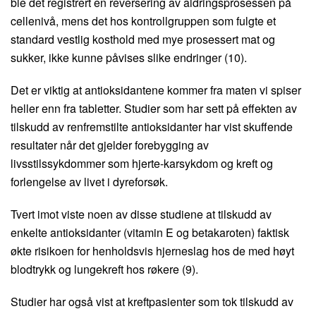
ble det registrert en reversering av aldringsprosessen på
cellenivå, mens det hos kontrollgruppen som fulgte et
standard vestlig kosthold med mye prosessert mat og
sukker, ikke kunne påvises slike endringer (10).
Det er viktig at antioksidantene kommer fra maten vi spiser
heller enn fra tabletter. Studier som har sett på effekten av
tilskudd av renfremstilte antioksidanter har vist skuffende
resultater når det gjelder forebygging av
livsstilssykdommer som hjerte-karsykdom og kreft og
forlengelse av livet i dyreforsøk.
Tvert imot viste noen av disse studiene at tilskudd av
enkelte antioksidanter (vitamin E og betakaroten) faktisk
økte risikoen for henholdsvis hjerneslag hos de med høyt
blodtrykk og lungekreft hos røkere (9).
Studier har også vist at kreftpasienter som tok tilskudd av