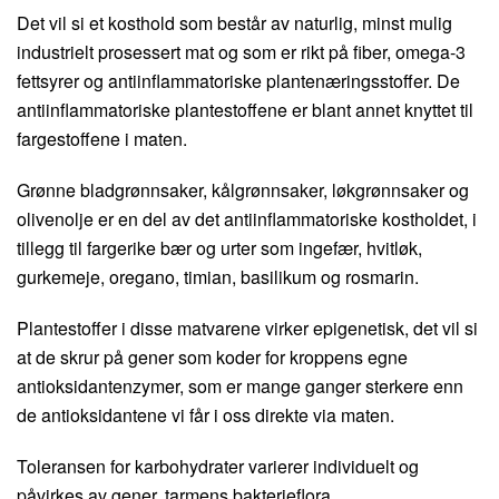
Det vil si et kosthold som består av naturlig, minst mulig
industrielt prosessert mat og som er rikt på fiber, omega-3
fettsyrer og antiinflammatoriske plantenæringsstoffer. De
antiinflammatoriske plantestoffene er blant annet knyttet til
fargestoffene i maten.
Grønne bladgrønnsaker, kålgrønnsaker, løkgrønnsaker og
olivenolje er en del av det antiinflammatoriske kostholdet, i
tillegg til fargerike bær og urter som ingefær, hvitløk,
gurkemeje, oregano, timian, basilikum og rosmarin.
Plantestoffer i disse matvarene virker epigenetisk, det vil si
at de skrur på gener som koder for kroppens egne
antioksidantenzymer, som er mange ganger sterkere enn
de antioksidantene vi får i oss direkte via maten.
Toleransen for karbohydrater varierer individuelt og
påvirkes av gener, tarmens bakterieflora,