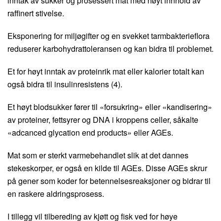
inntak av sukker og prosessert mat med høyt innhold av
raffinert stivelse.
Eksponering for miljøgifter og en svekket tarmbakterieflora
reduserer karbohydrattoleransen og kan bidra til problemet.
Et for høyt inntak av proteinrik mat eller kalorier totalt kan
også bidra til insulinresistens (4).
Et høyt blodsukker fører til «forsukring» eller «kandisering»
av proteiner, fettsyrer og DNA i kroppens celler, såkalte
«adcanced glycation end products» eller AGEs.
Mat som er sterkt varmebehandlet slik at det dannes
stekeskorper, er også en kilde til AGEs. Disse AGEs skrur
på gener som koder for betennelsesreaksjoner og bidrar til
en raskere aldringsprosess.
I tillegg vil tilbereding av kjøtt og fisk ved for høye