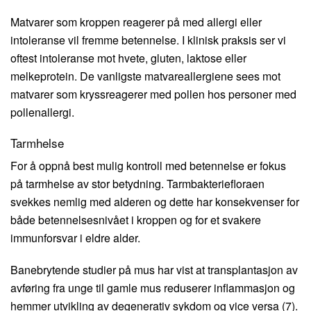
Matvarer som kroppen reagerer på med allergi eller
intoleranse vil fremme betennelse. I klinisk praksis ser vi
oftest intoleranse mot hvete, gluten, laktose eller
melkeprotein. De vanligste matvareallergiene sees mot
matvarer som kryssreagerer med pollen hos personer med
pollenallergi.
Tarmhelse
For å oppnå best mulig kontroll med betennelse er fokus
på tarmhelse av stor betydning. Tarmbakteriefloraen
svekkes nemlig med alderen og dette har konsekvenser for
både betennelsesnivået i kroppen og for et svakere
immunforsvar i eldre alder.
Banebrytende studier på mus har vist at transplantasjon av
avføring fra unge til gamle mus reduserer inflammasjon og
hemmer utvikling av degenerativ sykdom og vice versa (7).