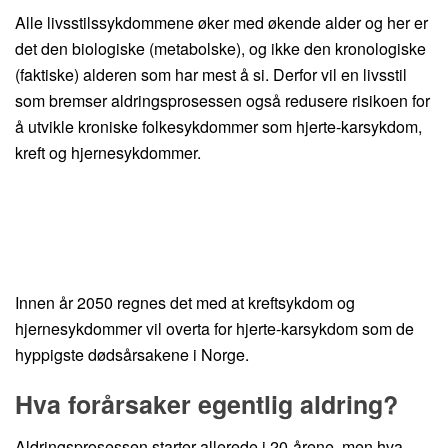
Alle livsstilssykdommene øker med økende alder og her er
det den biologiske (metabolske), og ikke den kronologiske
(faktiske) alderen som har mest å si. Derfor vil en livsstil
som bremser aldringsprosessen også redusere risikoen for
å utvikle kroniske folkesykdommer som hjerte-karsykdom,
kreft og hjernesykdommer.
Innen år 2050 regnes det med at kreftsykdom og
hjernesykdommer vil overta for hjerte-karsykdom som de
hyppigste dødsårsakene i Norge.
Hva forårsaker egentlig aldring?
Aldringsprosessen starter allerede i 20-årene, men hva