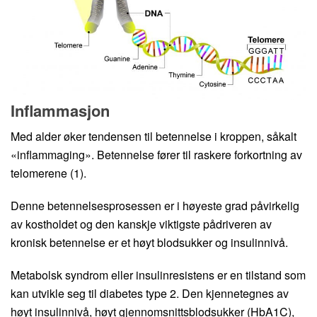
Inflammasjon
Med alder øker tendensen til betennelse i kroppen, såkalt
«inflammaging». Betennelse fører til raskere forkortning av
telomerene (1).
Denne betennelsesprosessen er i høyeste grad påvirkelig
av kostholdet og den kanskje viktigste pådriveren av
kronisk betennelse er et høyt blodsukker og insulinnivå.
Metabolsk syndrom eller insulinresistens er en tilstand som
kan utvikle seg til diabetes type 2. Den kjennetegnes av
høyt insulinnivå, høyt gjennomsnittsblodsukker (HbA1C),