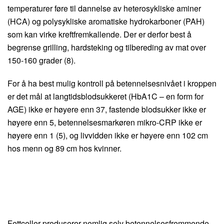
temperaturer føre til dannelse av heterosykliske aminer
(HCA) og polysykliske aromatiske hydrokarboner (PAH)
som kan virke kreftfremkallende. Der er derfor best å
begrense grilling, hardsteking og tilbereding av mat over
150-160 grader (8).
For å ha best mulig kontroll på betennelsesnivået i kroppen
er det mål at langtidsblodsukkeret (HbA1C – en form for
AGE) ikke er høyere enn 37, fastende blodsukker ikke er
høyere enn 5, betennelsesmarkøren mikro-CRP ikke er
høyere enn 1 (5), og livvidden ikke er høyere enn 102 cm
hos menn og 89 cm hos kvinner.
Fettceller produserer nemlig selv betennelsesfremmende