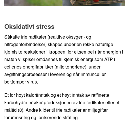
Oksidativt stress
Såkalte frie radikaler (reaktive oksygen- og
nitrogenforbindelser) skapes under en rekke naturlige
kjemiske reaksjoner i kroppen, for eksempel når energien i
maten vi spiser omdannes til kjemisk energi som ATP i
cellenes energifabrikker (mitokondriene), under
avgiftningsprosesser i leveren og når immunceller
bekjemper virus.
Et for høyt kaloriinntak og et høyt inntak av raffinerte
karbohydrater øker produksjonen av frie radikaler etter et
måltid (8). Andre kilder til frie radikaler er miljøgifter,
forurensning og ioniserende stråling.