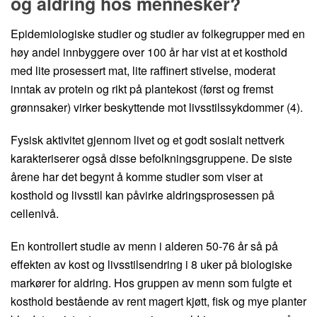
og aldring hos mennesker?
Epidemiologiske studier og studier av folkegrupper med en
høy andel innbyggere over 100 år har vist at et kosthold
med lite prosessert mat, lite raffinert stivelse, moderat
inntak av protein og rikt på plantekost (først og fremst
grønnsaker) virker beskyttende mot livsstilssykdommer (4).
Fysisk aktivitet gjennom livet og et godt sosialt nettverk
karakteriserer også disse befolkningsgruppene. De siste
årene har det begynt å komme studier som viser at
kosthold og livsstil kan påvirke aldringsprosessen på
cellenivå.
En kontrollert studie av menn i alderen 50-76 år så på
effekten av kost og livsstilsendring i 8 uker på biologiske
markører for aldring. Hos gruppen av menn som fulgte et
kosthold bestående av rent magert kjøtt, fisk og mye planter