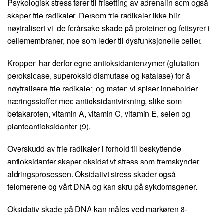
Psykologisk stress fører til frisetting av adrenalin som også
skaper frie radikaler. Dersom frie radikaler ikke blir
nøytralisert vil de forårsake skade på proteiner og fettsyrer i
cellemembraner, noe som leder til dysfunksjonelle celler.
Kroppen har derfor egne antioksidantenzymer (glutation
peroksidase, superoksid dismutase og katalase) for å
nøytralisere frie radikaler, og maten vi spiser inneholder
næringsstoffer med antioksidantvirkning, slike som
betakaroten, vitamin A, vitamin C, vitamin E, selen og
planteantioksidanter (9).
Overskudd av frie radikaler i forhold til beskyttende
antioksidanter skaper oksidativt stress som fremskynder
aldringsprosessen. Oksidativt stress skader også
telomerene og vårt DNA og kan skru på sykdomsgener.
Oksidativ skade på DNA kan måles ved markøren 8-