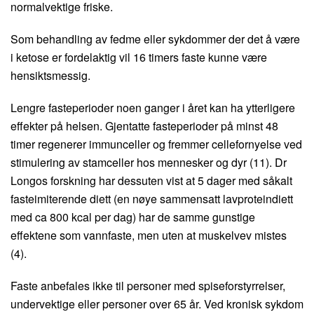
normalvektige friske.
Som behandling av fedme eller sykdommer der det å være
i ketose er fordelaktig vil 16 timers faste kunne være
hensiktsmessig.
Lengre fasteperioder noen ganger i året kan ha ytterligere
effekter på helsen. Gjentatte fasteperioder på minst 48
timer regenerer immunceller og fremmer cellefornyelse ved
stimulering av stamceller hos mennesker og dyr (11). Dr
Longos forskning har dessuten vist at 5 dager med såkalt
fasteimiterende diett (en nøye sammensatt lavproteindiett
med ca 800 kcal per dag) har de samme gunstige
effektene som vannfaste, men uten at muskelvev mistes
(4).
Faste anbefales ikke til personer med spiseforstyrrelser,
undervektige eller personer over 65 år. Ved kronisk sykdom